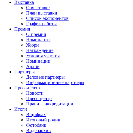
Выставка
О выставке
План выставки
Список экспонентов
График работы
Премия
О премии
Номинанты
Жюри
Награждение
Условия участия
Номинации
Архив
Партнеры
Деловые партнеры
Информационные партнеры
Пресс-центр
Новости
Пресс-центр
Правила аккредитации
Итоги
В цифрах
Итоговый ролик
Фотобанк
Видеоархив