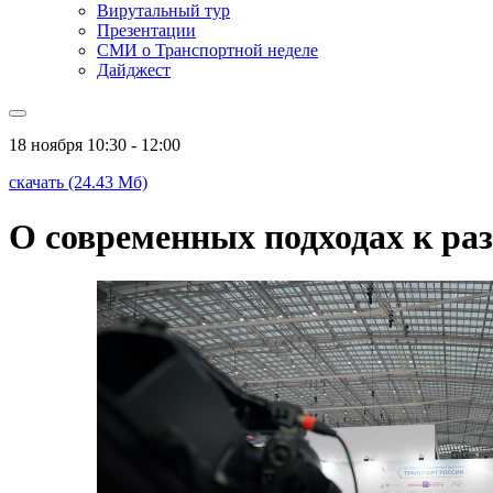
Вирутальный тур
Презентации
СМИ о Транспортной неделе
Дайджест
18 ноября
10:30 - 12:00
скачать (24.43 Мб)
О современных подходах к ра